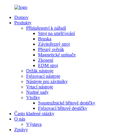
Domov
Produkty
Příslušenství k nářadí
Stroj na smršťování
Bruska
Závitořezný stroj
Přesný svěrák
Magnetické upínače
Zkosení
EDM stroj
Držák nástroje
Frézovací nástroje
Nástroje pro závitníky
Vrtací nástroje
Nudné sady
Vložky
Soustružnické břitové destičky
Frézovací břitové destičky
Často kladené otázky
O nás
Výstava
Zprávy