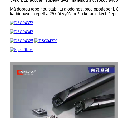
Výkon: zpracování supertvrdých materiálů s vysokou tvrdos
Má dobrou tepelnou stabilitu a odolnost proti opotřebení. 
karbidových čepelí a 25krát vyšší než u keramických čepelí