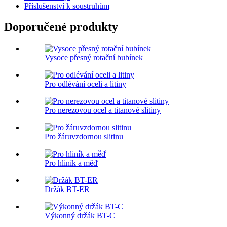
Příslušenství k soustruhům
Doporučené produkty
Vysoce přesný rotační bubínek
Pro odlévání oceli a litiny
Pro nerezovou ocel a titanové slitiny
Pro žáruvzdornou slitinu
Pro hliník a měď
Držák BT-ER
Výkonný držák BT-C