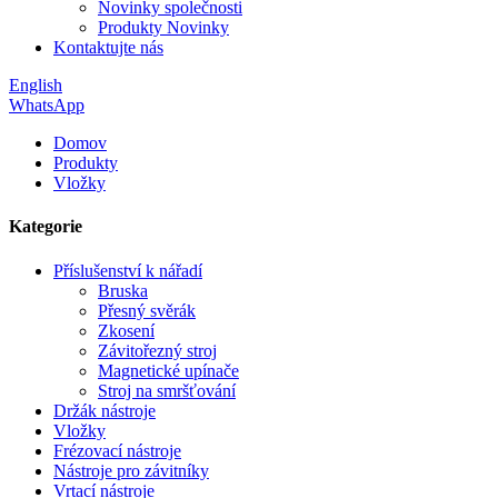
Novinky společnosti
Produkty Novinky
Kontaktujte nás
English
WhatsApp
Domov
Produkty
Vložky
Kategorie
Příslušenství k nářadí
Bruska
Přesný svěrák
Zkosení
Závitořezný stroj
Magnetické upínače
Stroj na smršťování
Držák nástroje
Vložky
Frézovací nástroje
Nástroje pro závitníky
Vrtací nástroje