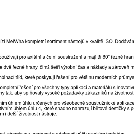
ízí MeiWha kompletní sortiment nástrojů v kvalitě ISO. Dodává
oužívají pro axiální a čelní soustružení a mají tři 80° řezné hra
 dvě řezné hrany, čímž šetří výrobní čas a náklady a zároveň ma
nací tříd, které poskytují řešení pro většinu moderních průmys
pletní řešení pro všechny typy aplikací a materiálů s inovativ
ny tak, aby splňovaly vysoké požadavky zákazníků na životnost a
ivním úhlem úhlu určených pro všeobecné soustružnické aplikace
tivním úhlem úhlu 4, které snadno nahrazují břitové destičky s p
m i delší životnost nástroje.