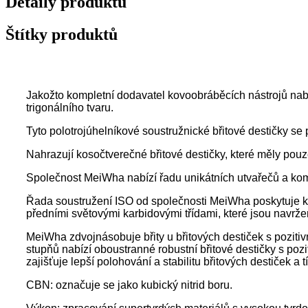
Detaily produktu
Štítky produktů
Jakožto kompletní dodavatel kovoobráběcích nástrojů nab
trigonálního tvaru.
Tyto polotrojúhelníkové soustružnické břitové destičky se p
Nahrazují kosočtverečné břitové destičky, které měly pouze
Společnost MeiWha nabízí řadu unikátních utvařečů a kombi
Řada soustružení ISO od společnosti MeiWha poskytuje kom
předními světovými karbidovými třídami, které jsou navrže
MeiWha zdvojnásobuje břity u břitových destiček s pozit
stupňů nabízí oboustranné robustní břitové destičky s pozi
zajišťuje lepší polohování a stabilitu břitových destiček a tí
CBN: označuje se jako kubický nitrid boru.