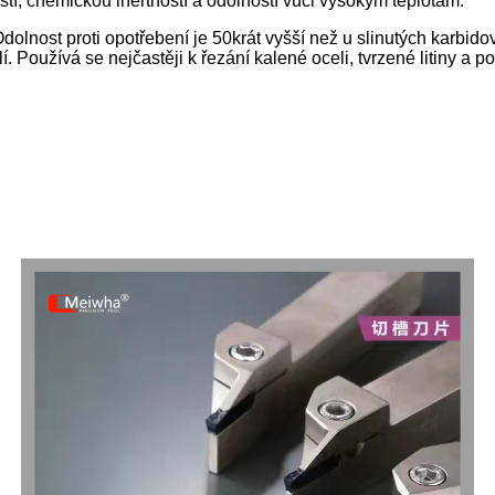
tí, chemickou inertností a odolností vůči vysokým teplotám.
Odolnost proti opotřebení je 50krát vyšší než u slinutých karbid
. Používá se nejčastěji k řezání kalené oceli, tvrzené litiny a p