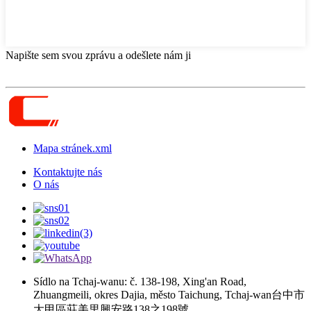
Napište sem svou zprávu a odešlete nám ji
Mapa stránek.xml
Kontaktujte nás
O nás
Sídlo na Tchaj-wanu: č. 138-198, Xing'an Road,
Zhuangmeili, okres Dajia, město Taichung, Tchaj-wan台中市
大甲區莊美里興安路138之198號