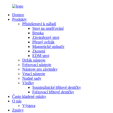
Domov
Produkty
Příslušenství k nářadí
Stroj na smršťování
Bruska
Závitořezný stroj
Přesný svěrák
Magnetické upínače
Zkosení
EDM stroj
Držák nástroje
Frézovací nástroje
Nástroje pro závitníky
Vrtací nástroje
Nudné sady
Vložky
Soustružnické břitové destičky
Frézovací břitové destičky
Často kladené otázky
O nás
Výstava
Zprávy