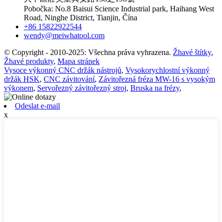
Pobočka: No.8 Baisui Science Industrial park, Haihang West
Road, Ninghe District, Tianjin, Čína
+86 15822922544
wendy@meiwhatool.com
© Copyright - 2010-2025: Všechna práva vyhrazena.
Žhavé štítky
,
Žhavé produkty
,
Mapa stránek
Vysoce výkonný CNC držák nástrojů
,
Vysokorychlostní výkonný
držák HSK
,
CNC závitování
,
Závitořezná fréza MW-16 s vysokým
výkonem
,
Servořezný závitořezný stroj
,
Bruska na frézy
,
Odeslat e-mail
x