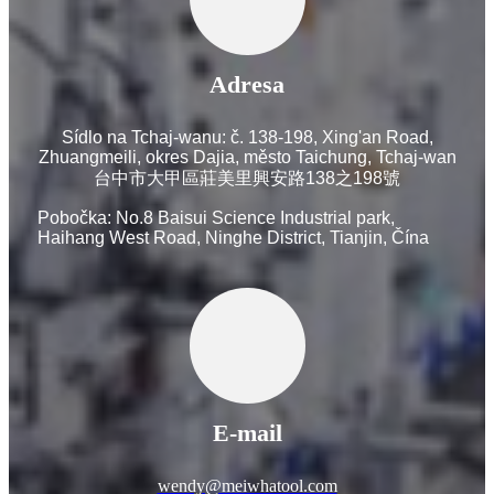
Adresa
Sídlo na Tchaj-wanu: č. 138-198, Xing'an Road,
Zhuangmeili, okres Dajia, město Taichung, Tchaj-wan
台中市大甲區莊美里興安路138之198號
Pobočka: No.8 Baisui Science Industrial park,
Haihang West Road, Ninghe District, Tianjin, Čína
E-mail
wendy@meiwhatool.com