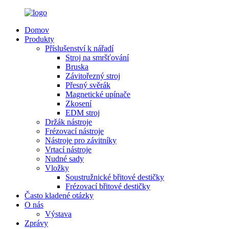
Domov
Produkty
Příslušenství k nářadí
Stroj na smršťování
Bruska
Závitořezný stroj
Přesný svěrák
Magnetické upínače
Zkosení
EDM stroj
Držák nástroje
Frézovací nástroje
Nástroje pro závitníky
Vrtací nástroje
Nudné sady
Vložky
Soustružnické břitové destičky
Frézovací břitové destičky
Často kladené otázky
O nás
Výstava
Zprávy