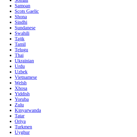
Somali
Samoan
Scots Gaelic
Shona
Sindhi
Sundanese
Swahili
Tajik
Tamil
Telugu
Thai
Ukrainian
Urdu
Uzbek
Vietnamese
Welsh
Xhosa
Yiddish
Yoruba
Zulu
Kinyarwanda
Tatar
Oriya
Turkmen
Uyghur