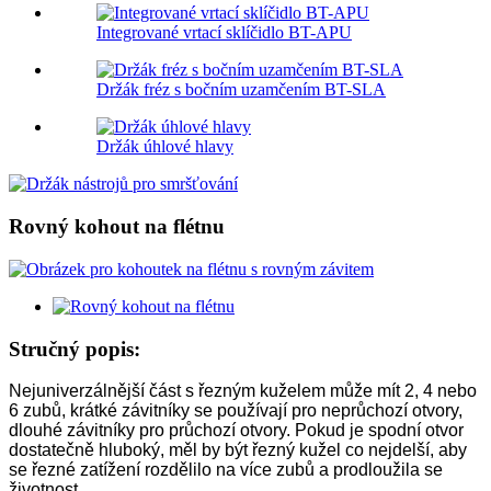
Integrované vrtací sklíčidlo BT-APU
Držák fréz s bočním uzamčením BT-SLA
Držák úhlové hlavy
Rovný kohout na flétnu
Stručný popis:
Nejuniverzálnější část s řezným kuželem může mít 2, 4 nebo
6 zubů, krátké závitníky se používají pro neprůchozí otvory,
dlouhé závitníky pro průchozí otvory. Pokud je spodní otvor
dostatečně hluboký, měl by být řezný kužel co nejdelší, aby
se řezné zatížení rozdělilo na více zubů a prodloužila se
životnost.