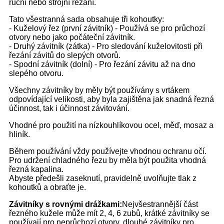
ruční nebo strojní řezání.
Tato všestranná sada obsahuje tři kohoutky:
- Kuželový řez (první závitník) - Používá se pro průchozí
otvory nebo jako počáteční závitník.
- Druhý závitník (zátka) - Pro sledování kuželovitosti při
řezání závitů do slepých otvorů.
- Spodní závitník (dolní) - Pro řezání závitu až na dno
slepého otvoru.
Všechny závitníky by měly být používány s vrtákem
odpovídající velikosti, aby byla zajištěna jak snadná řezná
účinnost, tak i účinnost závitování.
Vhodné pro použití na nízkouhlíkovou ocel, měď, mosaz a
hliník.
Během používání vždy používejte vhodnou ochranu očí.
Pro udržení chladného řezu by měla být použita vhodná
řezná kapalina.
Abyste předešli zaseknutí, pravidelně uvolňujte tlak z
kohoutků a obraťte je.
Závitníky s rovnými drážkami:
Nejvšestrannější část
řezného kužele může mít 2, 4, 6 zubů, krátké závitníky se
používají pro neprůchozí otvory, dlouhé závitníky pro