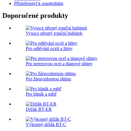
Příslušenství k soustruhům
Doporučené produkty
Vysoce přesný rotační bubínek
Pro odlévání oceli a litiny
Pro nerezovou ocel a titanové slitiny
Pro žáruvzdornou slitinu
Pro hliník a měď
Držák BT-ER
Výkonný držák BT-C