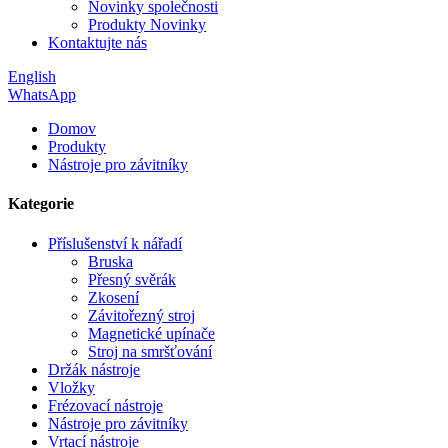
Novinky společnosti
Produkty Novinky
Kontaktujte nás
English
WhatsApp
Domov
Produkty
Nástroje pro závitníky
Kategorie
Příslušenství k nářadí
Bruska
Přesný svěrák
Zkosení
Závitořezný stroj
Magnetické upínače
Stroj na smršťování
Držák nástroje
Vložky
Frézovací nástroje
Nástroje pro závitníky
Vrtací nástroje