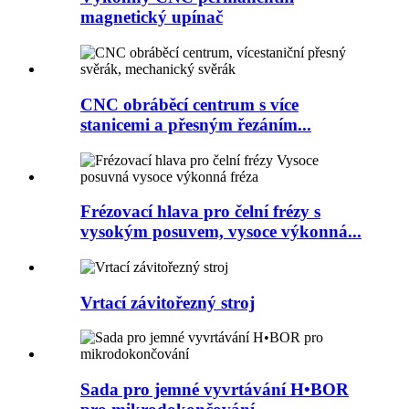
magnetický upínač
CNC obráběcí centrum s více
stanicemi a přesným řezáním...
Frézovací hlava pro čelní frézy s
vysokým posuvem, vysoce výkonná...
Vrtací závitořezný stroj
Sada pro jemné vyvrtávání H•BOR