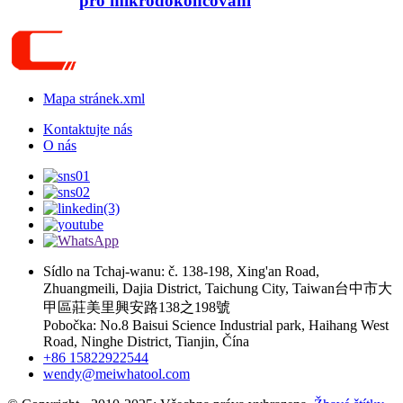
pro mikrodokončování
Mapa stránek.xml
Kontaktujte nás
O nás
Sídlo na Tchaj-wanu: č. 138-198, Xing'an Road,
Zhuangmeili, Dajia District, Taichung City, Taiwan台中市大
甲區莊美里興安路138之198號
Pobočka: No.8 Baisui Science Industrial park, Haihang West
Road, Ninghe District, Tianjin, Čína
+86 15822922544
wendy@meiwhatool.com