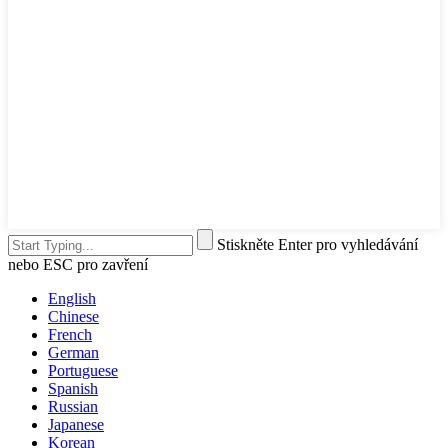
Stiskněte Enter pro vyhledávání
nebo ESC pro zavření
English
Chinese
French
German
Portuguese
Spanish
Russian
Japanese
Korean