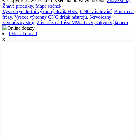
© Copyright - 2010-2025: Všechna práva vyhrazena.
Žhavé štítky
,
Žhavé produkty
,
Mapa stránek
Vysokorychlostní výkonný držák HSK
,
CNC závitování
,
Bruska na
frézy
,
Vysoce výkonný CNC držák nástrojů
,
Servořezný
závitořezný stroj
,
Závitořezná fréza MW-16 s vysokým výkonem
,
Odeslat e-mail
x