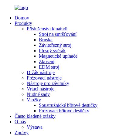
Domov
Produkty
Příslušenství k nářadí
Stroj na smršťování
Bruska
Závitořezný stroj
Přesný svěrák
Magnetické upínače
Zkosení
EDM stroj
Držák nástroje
Frézovací nástroje
Nástroje pro závitníky
Vrtací nástroje
Nudné sady
Vložky
Soustružnické břitové destičky
Frézovací břitové destičky
Často kladené otázky
O nás
Výstava
Zprávy