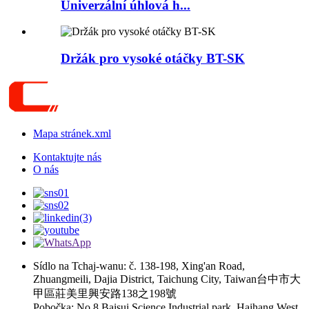
Univerzální úhlová h...
Držák pro vysoké otáčky BT-SK
Mapa stránek.xml
Kontaktujte nás
O nás
Sídlo na Tchaj-wanu: č. 138-198, Xing'an Road,
Zhuangmeili, Dajia District, Taichung City, Taiwan台中市大
甲區莊美里興安路138之198號
Pobočka: No.8 Baisui Science Industrial park, Haihang West