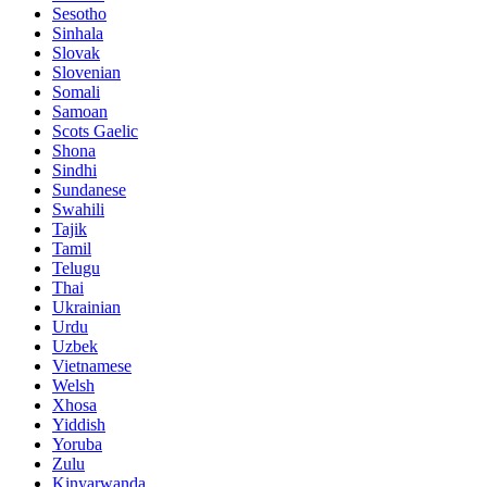
Sesotho
Sinhala
Slovak
Slovenian
Somali
Samoan
Scots Gaelic
Shona
Sindhi
Sundanese
Swahili
Tajik
Tamil
Telugu
Thai
Ukrainian
Urdu
Uzbek
Vietnamese
Welsh
Xhosa
Yiddish
Yoruba
Zulu
Kinyarwanda