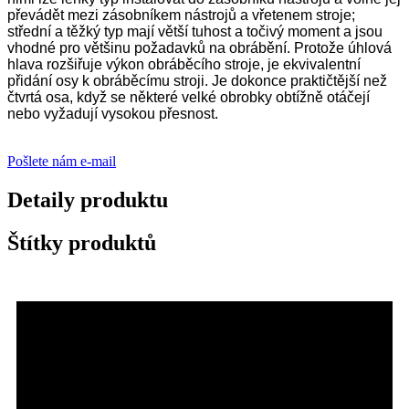
převádět mezi zásobníkem nástrojů a vřetenem stroje;
střední a těžký typ mají větší tuhost a točivý moment a jsou
vhodné pro většinu požadavků na obrábění. Protože úhlová
hlava rozšiřuje výkon obráběcího stroje, je ekvivalentní
přidání osy k obráběcímu stroji. Je dokonce praktičtější než
čtvrtá osa, když se některé velké obrobky obtížně otáčejí
nebo vyžadují vysokou přesnost.
Pošlete nám e-mail
Detaily produktu
Štítky produktů