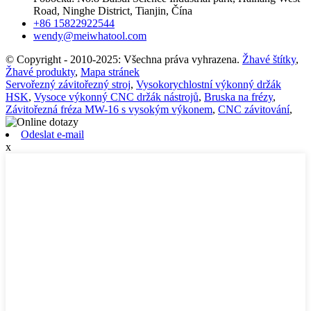
Road, Ninghe District, Tianjin, Čína
+86 15822922544
wendy@meiwhatool.com
© Copyright - 2010-2025: Všechna práva vyhrazena.
Žhavé štítky
,
Žhavé produkty
,
Mapa stránek
Servořezný závitořezný stroj
,
Vysokorychlostní výkonný držák
HSK
,
Vysoce výkonný CNC držák nástrojů
,
Bruska na frézy
,
Závitořezná fréza MW-16 s vysokým výkonem
,
CNC závitování
,
Odeslat e-mail
x