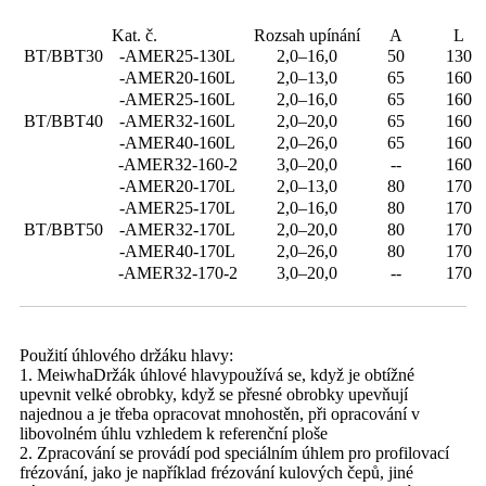
Kat. č.
Rozsah upínání
A
L
BT/BBT30
-AMER25-130L
2,0–16,0
50
130
-AMER20-160L
2,0–13,0
65
160
-AMER25-160L
2,0–16,0
65
160
BT/BBT40
-AMER32-160L
2,0–20,0
65
160
-AMER40-160L
2,0–26,0
65
160
-AMER32-160-2
3,0–20,0
--
160
-AMER20-170L
2,0–13,0
80
170
-AMER25-170L
2,0–16,0
80
170
BT/BBT50
-AMER32-170L
2,0–20,0
80
170
-AMER40-170L
2,0–26,0
80
170
-AMER32-170-2
3,0–20,0
--
170
Použití úhlového držáku hlavy:
1. Meiwha
Držák úhlové hlavy
používá se, když je obtížné
upevnit velké obrobky, když se přesné obrobky upevňují
najednou a je třeba opracovat mnohostěn, při opracování v
libovolném úhlu vzhledem k referenční ploše
2. Zpracování se provádí pod speciálním úhlem pro profilovací
frézování, jako je například frézování kulových čepů, jiné