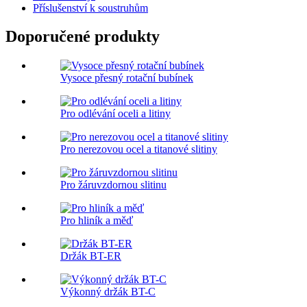
Příslušenství k soustruhům
Doporučené produkty
Vysoce přesný rotační bubínek
Pro odlévání oceli a litiny
Pro nerezovou ocel a titanové slitiny
Pro žáruvzdornou slitinu
Pro hliník a měď
Držák BT-ER
Výkonný držák BT-C