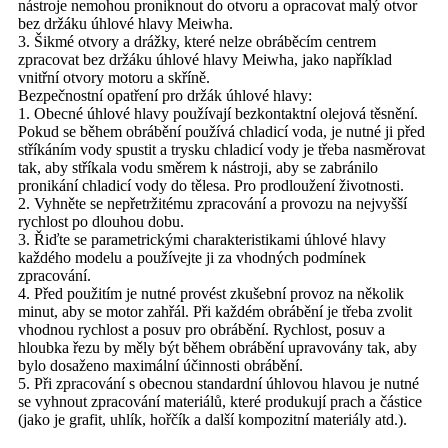
nástroje nemohou proniknout do otvoru a opracovat malý otvor
bez držáku úhlové hlavy Meiwha.
3. Šikmé otvory a drážky, které nelze obráběcím centrem
zpracovat bez držáku úhlové hlavy Meiwha, jako například
vnitřní otvory motoru a skříně.
Bezpečnostní opatření pro držák úhlové hlavy:
1. Obecné úhlové hlavy používají bezkontaktní olejová těsnění.
Pokud se během obrábění používá chladicí voda, je nutné ji před
stříkáním vody spustit a trysku chladicí vody je třeba nasměrovat
tak, aby stříkala vodu směrem k nástroji, aby se zabránilo
pronikání chladicí vody do tělesa. Pro prodloužení životnosti.
2. Vyhněte se nepřetržitému zpracování a provozu na nejvyšší
rychlost po dlouhou dobu.
3. Řiďte se parametrickými charakteristikami úhlové hlavy
každého modelu a používejte ji za vhodných podmínek
zpracování.
4. Před použitím je nutné provést zkušební provoz na několik
minut, aby se motor zahřál. Při každém obrábění je třeba zvolit
vhodnou rychlost a posuv pro obrábění. Rychlost, posuv a
hloubka řezu by měly být během obrábění upravovány tak, aby
bylo dosaženo maximální účinnosti obrábění.
5. Při zpracování s obecnou standardní úhlovou hlavou je nutné
se vyhnout zpracování materiálů, které produkují prach a částice
(jako je grafit, uhlík, hořčík a další kompozitní materiály atd.).