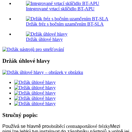
Integrované vrtací sklíčidlo BT-APU
Držák fréz s bočním uzamčením BT-SLA
Držák úhlové hlavy
Držák úhlové hlavy
Stručný popis:
Používá se hlavně pro
obráběcí centra
a
portálové frézky
Mezi
nimi lze lehký typ instalovat do zásobníku nástrojů a volně jej