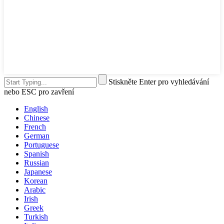
Stiskněte Enter pro vyhledávání
nebo ESC pro zavření
English
Chinese
French
German
Portuguese
Spanish
Russian
Japanese
Korean
Arabic
Irish
Greek
Turkish