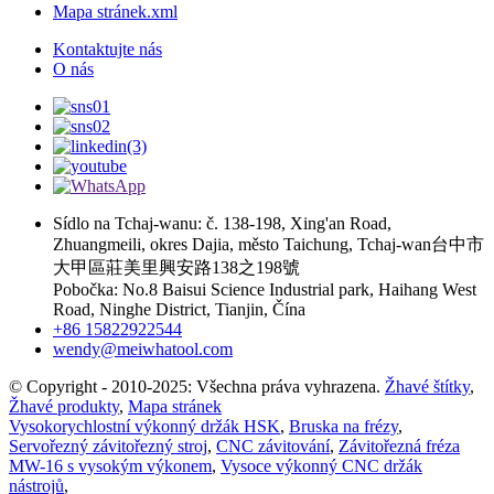
Mapa stránek.xml
Kontaktujte nás
O nás
Sídlo na Tchaj-wanu: č. 138-198, Xing'an Road,
Zhuangmeili, okres Dajia, město Taichung, Tchaj-wan台中市
大甲區莊美里興安路138之198號
Pobočka: No.8 Baisui Science Industrial park, Haihang West
Road, Ninghe District, Tianjin, Čína
+86 15822922544
wendy@meiwhatool.com
© Copyright - 2010-2025: Všechna práva vyhrazena.
Žhavé štítky
,
Žhavé produkty
,
Mapa stránek
Vysokorychlostní výkonný držák HSK
,
Bruska na frézy
,
Servořezný závitořezný stroj
,
CNC závitování
,
Závitořezná fréza
MW-16 s vysokým výkonem
,
Vysoce výkonný CNC držák
nástrojů
,