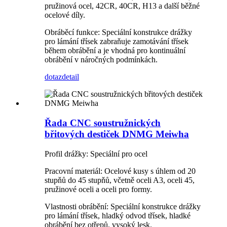
pružinová ocel, 42CR, 40CR, H13 a další běžné
ocelové díly.
Obráběcí funkce: Speciální konstrukce drážky
pro lámání třísek zabraňuje zamotávání třísek
během obrábění a je vhodná pro kontinuální
obrábění v náročných podmínkách.
dotaz
detail
Řada CNC soustružnických
břitových destiček DNMG Meiwha
Profil drážky: Speciální pro ocel
Pracovní materiál: Ocelové kusy s úhlem od 20
stupňů do 45 stupňů, včetně oceli A3, oceli 45,
pružinové oceli a oceli pro formy.
Vlastnosti obrábění: Speciální konstrukce drážky
pro lámání třísek, hladký odvod třísek, hladké
obrábění bez otřepů, vysoký lesk.