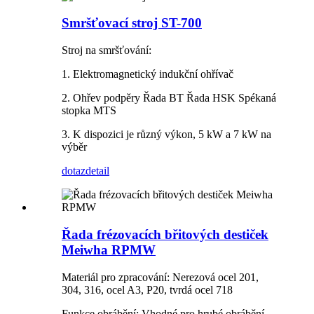
Smršťovací stroj ST-700
Stroj na smršťování:
1. Elektromagnetický indukční ohřívač
2. Ohřev podpěry Řada BT Řada HSK Spékaná
stopka MTS
3. K dispozici je různý výkon, 5 kW a 7 kW na
výběr
dotaz
detail
Řada frézovacích břitových destiček
Meiwha RPMW
Materiál pro zpracování: Nerezová ocel 201,
304, 316, ocel A3, P20, tvrdá ocel 718
Funkce obrábění: Vhodné pro hrubé obrábění