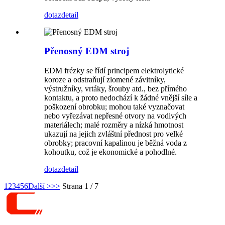
dotaz
detail
Přenosný EDM stroj
EDM frézky se řídí principem elektrolytické
koroze a odstraňují zlomené závitníky,
výstružníky, vrtáky, šrouby atd., bez přímého
kontaktu, a proto nedochází k žádné vnější síle a
poškození obrobku; mohou také vyznačovat
nebo vyřezávat nepřesné otvory na vodivých
materiálech; malé rozměry a nízká hmotnost
ukazují na jejich zvláštní přednost pro velké
obrobky; pracovní kapalinou je běžná voda z
kohoutku, což je ekonomické a pohodlné.
dotaz
detail
1
2
3
4
5
6
Další >
>>
Strana 1 / 7