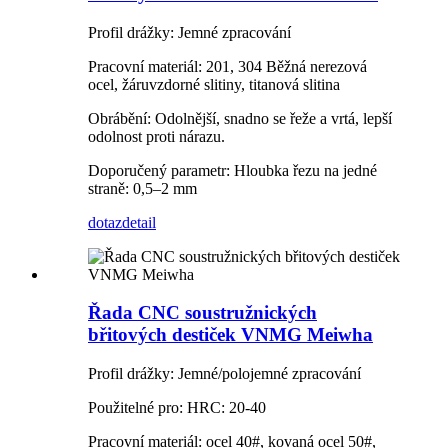
Profil drážky: Jemné zpracování
Pracovní materiál: 201, 304 Běžná nerezová
ocel, žáruvzdorné slitiny, titanová slitina
Obrábění: Odolnější, snadno se řeže a vrtá, lepší
odolnost proti nárazu.
Doporučený parametr: Hloubka řezu na jedné
straně: 0,5–2 mm
dotaz
detail
Řada CNC soustružnických
břitových destiček VNMG Meiwha
Profil drážky: Jemné/polojemné zpracování
Použitelné pro: HRC: 20-40
Pracovní materiál: ocel 40#, kovaná ocel 50#,