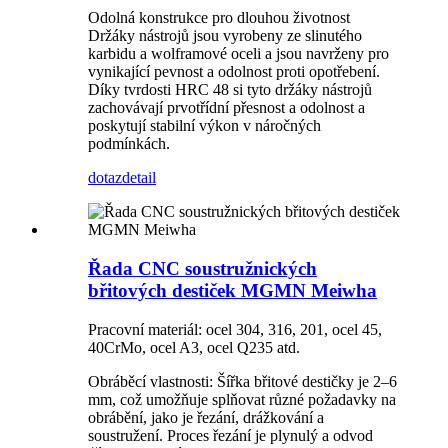
Odolná konstrukce pro dlouhou životnost
Držáky nástrojů jsou vyrobeny ze slinutého
karbidu a wolframové oceli a jsou navrženy pro
vynikající pevnost a odolnost proti opotřebení.
Díky tvrdosti HRC 48 si tyto držáky nástrojů
zachovávají prvotřídní přesnost a odolnost a
poskytují stabilní výkon v náročných
podmínkách.
dotaz
detail
Řada CNC soustružnických
břitových destiček MGMN Meiwha
Pracovní materiál: ocel 304, 316, 201, ocel 45,
40CrMo, ocel A3, ocel Q235 atd.
Obráběcí vlastnosti: Šířka břitové destičky je 2–6
mm, což umožňuje splňovat různé požadavky na
obrábění, jako je řezání, drážkování a
soustružení. Proces řezání je plynulý a odvod