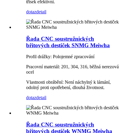
třísek efektivní.
dotaz
detail
Řada CNC soustružnických
břitových destiček SNMG Meiwha
Profil drážky: Polojemné zpracování
Pracovní materiál: 201, 304, 316, běžná nerezová
ocel
Vlastnosti obrábění: Není náchylný k lámání,
odolný proti opotřebení, dlouhá životnost.
dotaz
detail
Řada CNC soustružnických
břitových destiček WNMG Meiwha