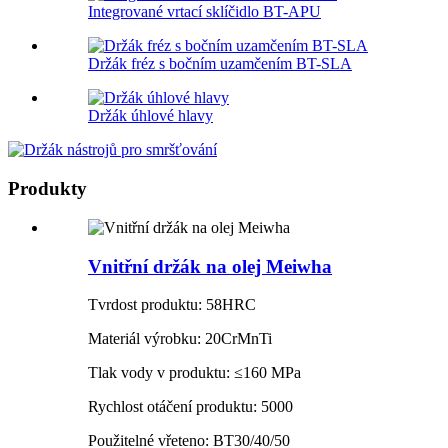
Integrované vrtací sklíčidlo BT-APU
Držák fréz s bočním uzamčením BT-SLA
Držák úhlové hlavy
Produkty
Vnitřní držák na olej Meiwha
Tvrdost produktu: 58HRC
Materiál výrobku: 20CrMnTi
Tlak vody v produktu: ≤160 MPa
Rychlost otáčení produktu: 5000
Použitelné vřeteno: BT30/40/50