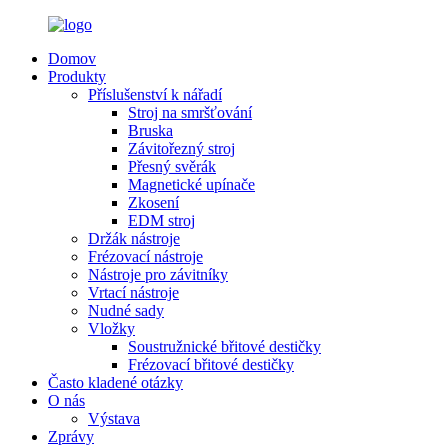
Domov
Produkty
Příslušenství k nářadí
Stroj na smršťování
Bruska
Závitořezný stroj
Přesný svěrák
Magnetické upínače
Zkosení
EDM stroj
Držák nástroje
Frézovací nástroje
Nástroje pro závitníky
Vrtací nástroje
Nudné sady
Vložky
Soustružnické břitové destičky
Frézovací břitové destičky
Často kladené otázky
O nás
Výstava
Zprávy