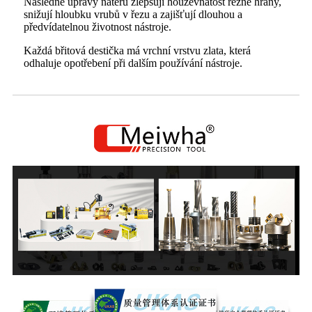
Následné úpravy nátěru zlepšují houževnatost řezné hrany,
snižují hloubku vrubů v řezu a zajišťují dlouhou a
předvídatelnou životnost nástroje.
Každá břitová destička má vrchní vrstvu zlata, která
odhaluje opotřebení při dalším používání nástroje.