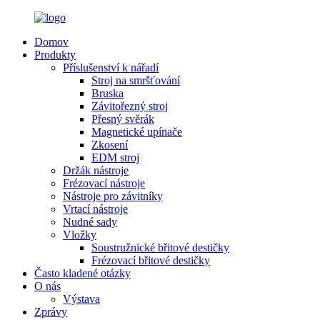
Domov
Produkty
Příslušenství k nářadí
Stroj na smršťování
Bruska
Závitořezný stroj
Přesný svěrák
Magnetické upínače
Zkosení
EDM stroj
Držák nástroje
Frézovací nástroje
Nástroje pro závitníky
Vrtací nástroje
Nudné sady
Vložky
Soustružnické břitové destičky
Frézovací břitové destičky
Často kladené otázky
O nás
Výstava
Zprávy