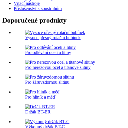
Vrtací nástroje
Příslušenství k soustruhům
Doporučené produkty
Vysoce přesný rotační bubínek
Pro odlévání oceli a litiny
Pro nerezovou ocel a titanové slitiny
Pro žáruvzdornou slitinu
Pro hliník a měď
Držák BT-ER
Výkonný držák BT-C