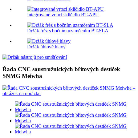
Integrované vrtací sklíčidlo BT-APU
Držák fréz s bočním uzamčením BT-SLA
Držák úhlové hlavy
Řada CNC soustružnických břitových destiček
SNMG Meiwha