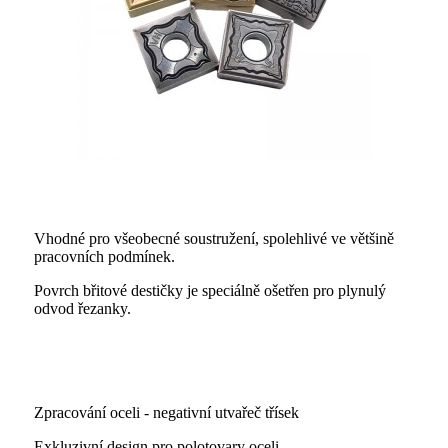
Vhodné pro všeobecné soustružení, spolehlivé ve většině
pracovních podmínek.
Povrch břitové destičky je speciálně ošetřen pro plynulý
odvod řezanky.
Zpracování oceli - negativní utvařeč třísek
Exkluzivní design pro polotovary oceli.