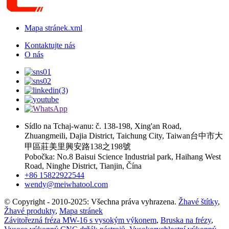
Mapa stránek.xml
Kontaktujte nás
O nás
Sídlo na Tchaj-wanu: č. 138-198, Xing'an Road,
Zhuangmeili, Dajia District, Taichung City, Taiwan台中市大
甲區莊美里興安路138之198號
Pobočka: No.8 Baisui Science Industrial park, Haihang West
Road, Ninghe District, Tianjin, Čína
+86 15822922544
wendy@meiwhatool.com
© Copyright - 2010-2025: Všechna práva vyhrazena.
Žhavé štítky
,
Žhavé produkty
,
Mapa stránek
Závitořezná fréza MW-16 s vysokým výkonem
,
Bruska na frézy
,