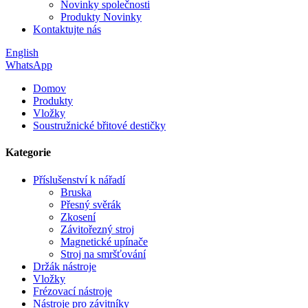
Novinky společnosti
Produkty Novinky
Kontaktujte nás
English
WhatsApp
Domov
Produkty
Vložky
Soustružnické břitové destičky
Kategorie
Příslušenství k nářadí
Bruska
Přesný svěrák
Zkosení
Závitořezný stroj
Magnetické upínače
Stroj na smršťování
Držák nástroje
Vložky
Frézovací nástroje
Nástroje pro závitníky