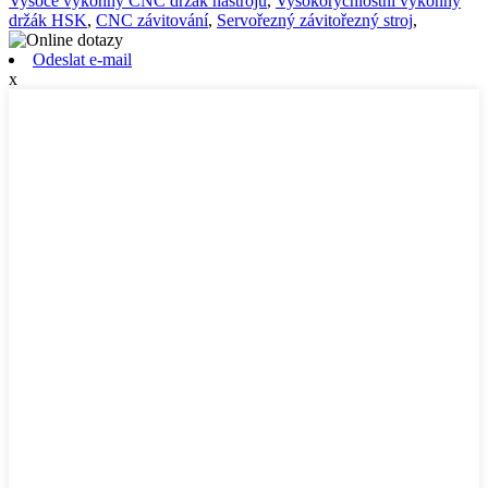
Vysoce výkonný CNC držák nástrojů
,
Vysokorychlostní výkonný
držák HSK
,
CNC závitování
,
Servořezný závitořezný stroj
,
Odeslat e-mail
x